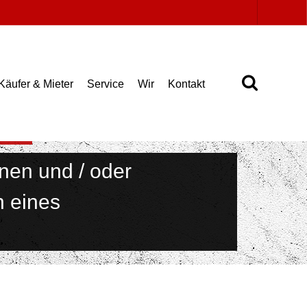
Käufer & Mieter
Service
Wir
Kontakt
en
onen und / oder
n eines