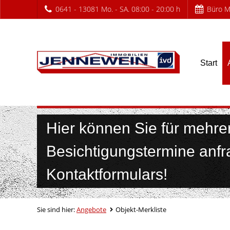
0641 - 13081 Mo. - SA. 08:00 - 20:00 h
Büro Mo
Start
Objektmerkliste u
Hier können Sie für mehrer
Besichtigungstermine anfra
Kontaktformulars!
Sie sind hier:
Angebote
Objekt-Merkliste