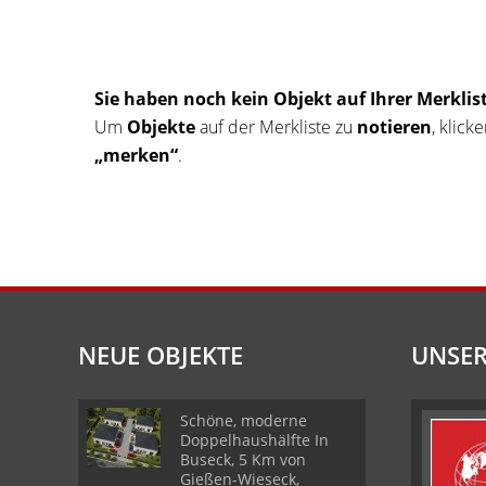
Sie haben noch kein Objekt auf Ihrer Merklist
Um
Objekte
auf der Merkliste zu
notieren
, klick
„merken“
.
NEUE OBJEKTE
UNSER
Schöne, moderne
Doppelhaushälfte In
Buseck, 5 Km von
Gießen-Wieseck,