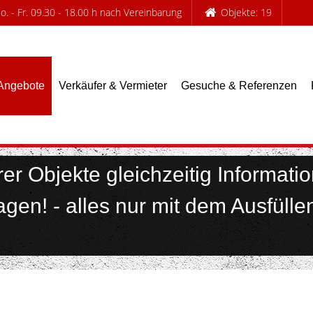
. - Fr. 09.30 - 18.00 h nach Vereinbarung
Objekte: 19
Angebote
Verkäufer & Vermieter
Gesuche & Referenzen
nd Objektsammelanfrag
er Objekte gleichzeitig Informati
gen! - alles nur mit dem Ausfülle