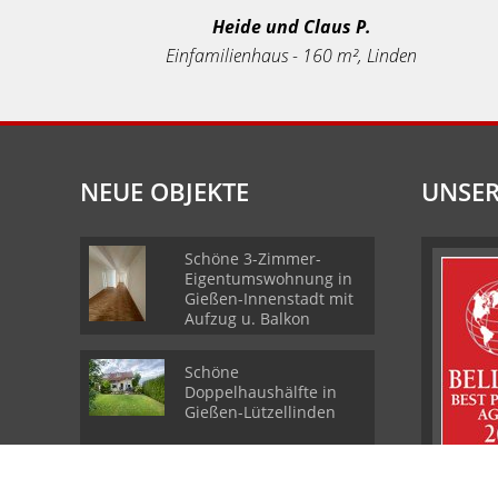
Heide und Claus P.
Einfamilienhaus - 160 m², Linden
NEUE OBJEKTE
UNSER
Schöne 3-Zimmer-
Eigentumswohnung in
Gießen-Innenstadt mit
Aufzug u. Balkon
Schöne
Doppelhaushälfte in
Gießen-Lützellinden
Schönes Wohnhaus in