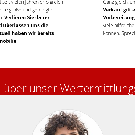
 seit vielen Jahren erfolgreich
Ganz gleich, u
eine große und gepflegte
Verkauf gilt 
n.
Verlieren Sie daher
Vorbereitung
d überlassen uns die
viele hilfreich
uell haben wir bereits
können. Sprech
mobilie.
über unser Wertermittlung