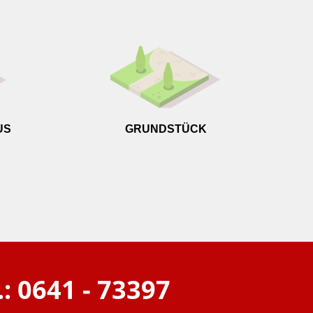
Wie groß
US
GRUNDSTÜCK
.: 0641 - 73397