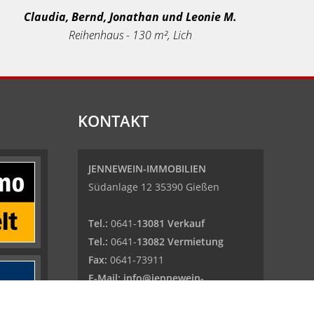
Claudia, Bernd, Jonathan und Leonie M.
Reihenhaus - 130 m², Lich
KONTAKT
JENNEWEIN-IMMOBILIEN
Südanlage 12 35390 Gießen
Tel.:
0641-
13081 Verkauf
Tel.:
0641-
13082 Vermietung
Fax:
0641-73911
E-Mail:
info@jennewein-
immobilien.de