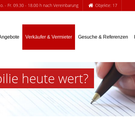
. - Fr. 09.30 - 18.00 h nach Vereinbarung
Objekte: 17
Angebote
Verkäufer & Vermieter
Gesuche & Referenzen
ilie heute wert?