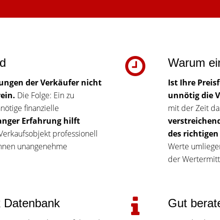
ld
Warum ein
lungen der Verkäufer nicht
Ist Ihre Prei
ein.
Die Folge: Ein zu
unnötig die 
ötige finanzielle
mit der Zeit da
anger Erfahrung hilft
verstreichend
 Verkaufsobjekt professionell
des richtige
 Ihnen unangenehme
Werte umliege
der Wertermitt
k Datenbank
Gut berat