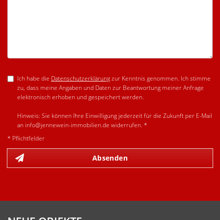
Ich habe die
Datenschutzerklärung
zur Kenntnis genommen. Ich stimme
zu, dass meine Angaben und Daten zur Beantwortung meiner Anfrage
elektronisch erhoben und gespeichert werden.
Hinweis: Sie können Ihre Einwilligung jederzeit für die Zukunft per E-Mail
an info@jennewein-immobilien.de widerrufen. *
* Pflichtfelder
Absenden