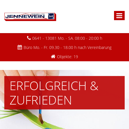
0641 - 13081 Mo. - SA. 08:00 - 20:00 h
Büro Mo. - Fr. 09.30 - 18.00 h nach Vereinbarung
Objekte: 19
ERFOLGREICH &
ZUFRIEDEN