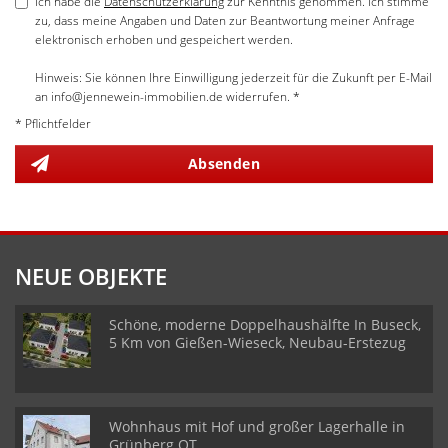
Ich habe die
Datenschutzerklärung
zur Kenntnis genommen. Ich stimme
zu, dass meine Angaben und Daten zur Beantwortung meiner Anfrage
elektronisch erhoben und gespeichert werden.
Hinweis: Sie können Ihre Einwilligung jederzeit für die Zukunft per E-Mail
an info@jennewein-immobilien.de widerrufen. *
* Pflichtfelder
Absenden
NEUE OBJEKTE
Schöne, moderne Doppelhaushälfte In Buseck,
5 Km von Gießen-Wieseck, Neubau-Erstezug
Wohnhaus mit Hof und großer Lagerhalle in
Grünberg OT